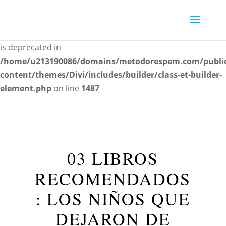
Deprecated
: Creation of dynamic property
ET_Builder_Module_Comments::$et_pb_unique_comments_
is deprecated in
/home/u213190086/domains/metodorespem.com/publi
content/themes/Divi/includes/builder/class-et-builder-
element.php
on line
1487
03 LIBROS
RECOMENDADOS
: LOS NIÑOS QUE
DEJARON DE