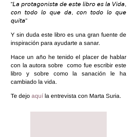
⁣”𝘓𝘢 𝘱𝘳𝘰𝘵𝘢𝘨𝘰𝘯𝘪𝘴𝘵𝘢 𝘥𝘦 𝘦𝘴𝘵𝘦 𝘭𝘪𝘣𝘳𝘰 𝘦𝘴 𝘭𝘢 𝘝𝘪𝘥𝘢,
𝘤𝘰𝘯 𝘵𝘰𝘥𝘰 𝘭𝘰 𝘲𝘶𝘦 𝘥𝘢, 𝘤𝘰𝘯 𝘵𝘰𝘥𝘰 𝘭𝘰 𝘲𝘶𝘦
𝘲𝘶𝘪𝘵𝘢”⁣
Y sin duda este libro es una gran fuente de
inspiración para ayudarte a sanar.
Hace un año he tenido el placer de hablar
con la autora sobre como fue escribir este
libro y sobre como la sanación le ha
cambiado la vida.
Te dejo
aquí
la entrevista con Marta Suria.