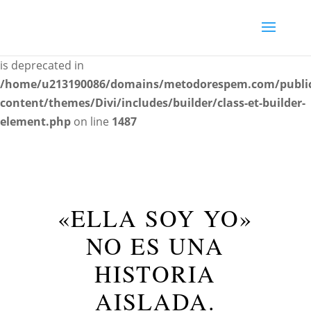
Deprecated
: Creation of dynamic property
ET_Builder_Module_Comments::$et_pb_unique_comments_
is deprecated in
/home/u213190086/domains/metodorespem.com/publi
content/themes/Divi/includes/builder/class-et-builder-
element.php
on line
1487
«ELLA SOY YO»
NO ES UNA
HISTORIA
AISLADA.