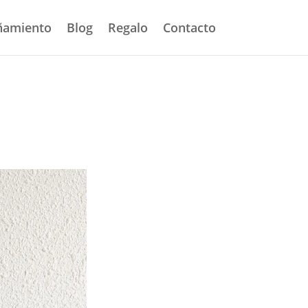
amiento
Blog
Regalo
Contacto
deprecated in
t-builder-element.php
on line
1487