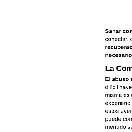
Sanar co
conectar, 
recuperac
necesario
La Com
El abuso 
difícil na
misma es u
experienci
estos even
puede come
menudo se 