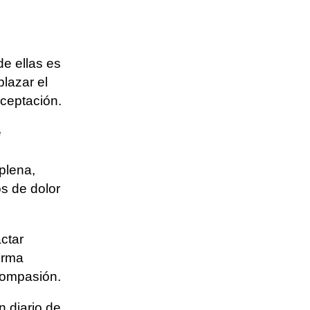
e ellas es
plazar el
aceptación.
e
plena,
s de dolor
actar
orma
compasión.
n diario de