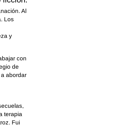
nación. Al
a. Los
eza y
abajar con
legio de
 a abordar
secuelas,
a terapia
roz. Fui