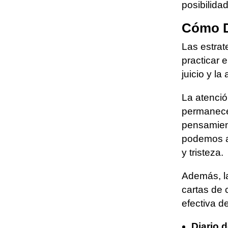
posibilida
Cómo D
Las estrat
practicar 
juicio y l
La atenció
permanece
pensamient
podemos ap
y tristeza.
Además, la
cartas de
efectiva d
Diario d