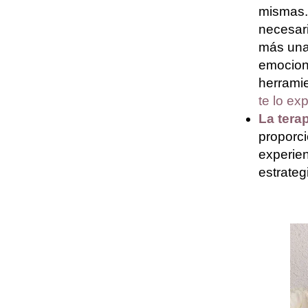
mismas. 
necesari
más una 
emocion
herrami
te lo ex
La tera
proporci
experie
estrateg