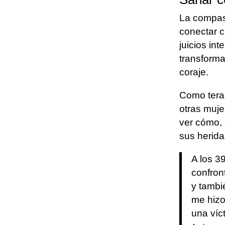
La compasi
conectar c
juicios int
transforma
coraje.
Como terap
otras muje
ver cómo, 
sus herida
A los 3
confron
y tambié
me hizo
una víc