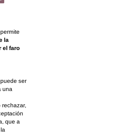
permite
e la
el faro
 puede ser
a una
o rechazar,
ceptación
a, que a
la