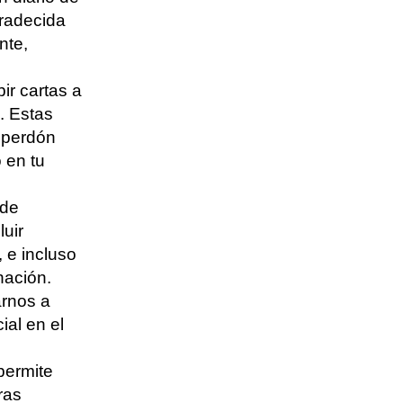
gradecida
nte,
ir cartas a
o. Estas
 perdón
 en tu
 de
luir
, e incluso
nación.
arnos a
al en el
permite
ras