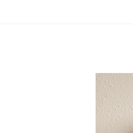
Deprecated
: Creation of dynamic property ET_Builder_M
/home/u213190086/domains/metodorespem.com/public_h