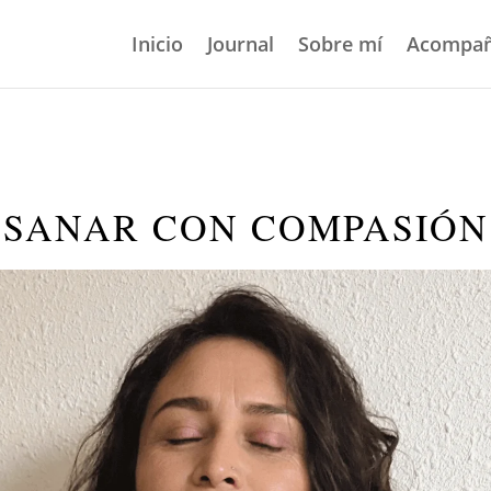
Inicio
Journal
Sobre mí
Acompañ
odule_Comments::$et_pb_unique_comments_module_class is 
tml/wp-content/themes/Divi/includes/builder/class-e
SANAR CON COMPASIÓN