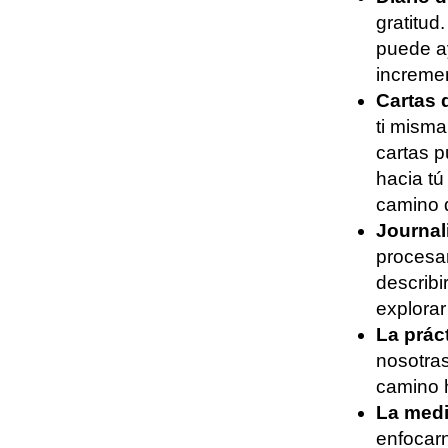
gratitud
puede ay
incremen
Cartas
ti misma
cartas 
hacia tú
camino 
Journal
procesar
describi
explora
La prác
nosotras
camino 
La medi
enfocarn