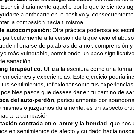
. Escribir diariamente aquello por lo que te sientes a
udarte a enfocarte en lo positivo y, consecuenteme
tar la compasión hacia ti misma.
 de autocompasión
: Otra práctica poderosa es escrib
, particularmente a la versión de ti que vivió el abus
pueden llenarse de palabras de amor, comprensión y
 yo más vulnerable, permitiendo un paso significativo
de sanación.
ing terapéutico
: Utiliza la escritura como una forma
 emociones y experiencias. Este ejercicio podría inc
r tus sentimientos, reflexionar sobre tus experiencias
r posibles pasos que desees dar en tu camino de sa
tica del auto-perdón
, particularmente por abandon
 mismas o juzgarnos duramente, es un aspecto cruci
hacia la compasión
tación centrada en el amor y la bondad
, que nos 
os en sentimientos de afecto y cuidado hacia nosot