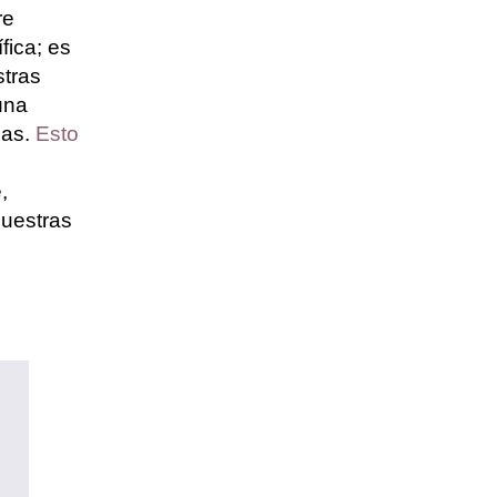
re
fica; es
stras
una
das.
Esto
,
nuestras