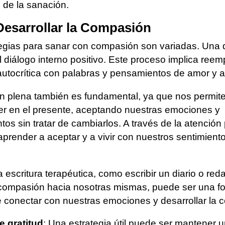
d de la sanación.
esarrollar la Compasión
egias para sanar con compasión son variadas. Una d
el diálogo interno positivo. Este proceso implica reem
a autocrítica con palabras y pensamientos de amor y 
n plena también es fundamental, ya que nos permit
r en el presente, aceptando nuestras emociones y
os sin tratar de cambiarlos. A través de la atención 
render a aceptar y a vivir con nuestros sentimiento
 escritura terapéutica, como escribir un diario o red
 compasión hacia nosotras mismas, puede ser una f
e conectar con nuestras emociones y desarrollar la 
e gratitud
: Una estrategia útil puede ser mantener u